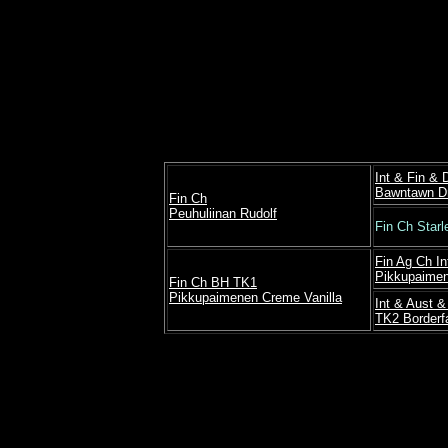
Int & Fin &
Bawntawn Dr
Fin Ch
Peuhuliinan Rudolf
Fin Ch Starl
Fin Ag Ch I
Pikkupaimen
Fin Ch BH TK1
Pikkupaimenen Creme Vanilla
Int & Aust 
TK2 Borderf