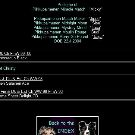
Pedigree of
Pikkupaimenen Miracle Match "
Micky
"
Pikkupaimenen Match Maker "
Jippo
"
Pikkupaimenen Midnight Moon "
Sisu
"
Pikkupaimenen Mystery Mood "
Luca
"
Pikkupaimenen Moulin Rouge "
Bugi
"
Pikkupaimenen Merry-Go-Round "
Taiga
"
DOB 22.4.2004
 Dk Ch FinW-99,-00
essed in Black
et Christy
nt & Fin & Est Ch WW-98
en Salainen Ace
& Fin & Dk & Est Ch WW-98 FinW-93
ame Sheer Delight CD