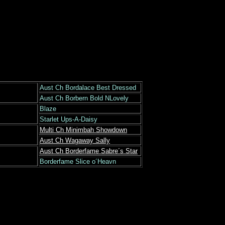
Aust Ch Bordalace Best Dressed
Aust Ch Borbern Bold NLovely
Blaze
Starlet Ups-A-Daisy
Multi Ch Minimbah Showdown
Aust Ch Wagaway Sally
Aust Ch Borderfame Sabre´s Star
Borderfame Slice o´Heavn