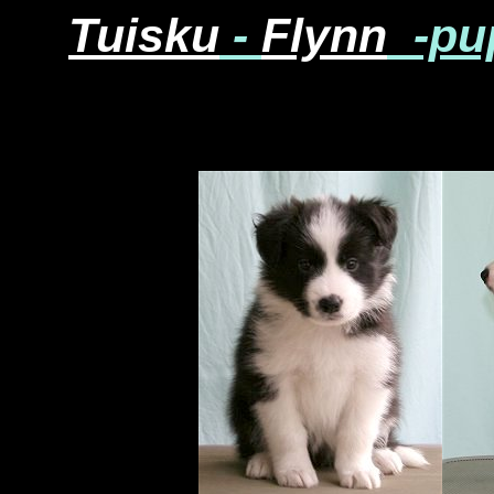
Tuisku
-
Flynn
-pup