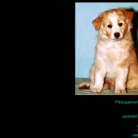
Pikkupaime
pictured
own