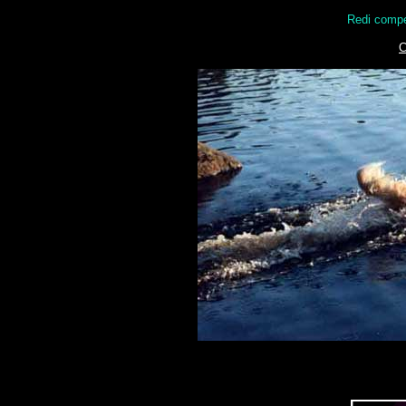
Redi compe
C