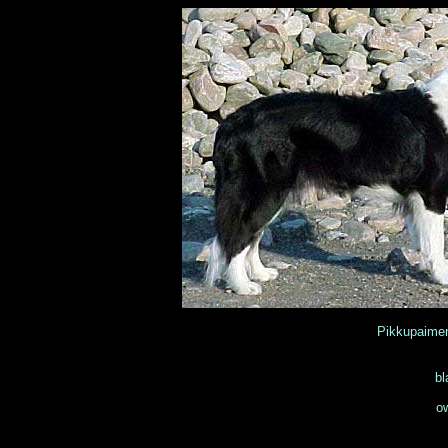
Pikkupaim
bl
ow