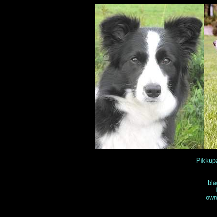
Pikkup
bla
own