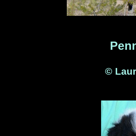
Penn
© Laur