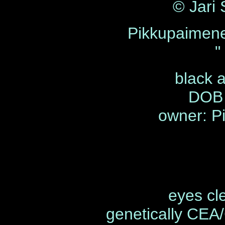
© Jari
Pikkupaimen
"
black 
DOB 
owner: Pi
eyes cl
genetically CEA