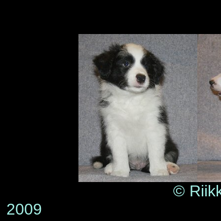
© Riik
2