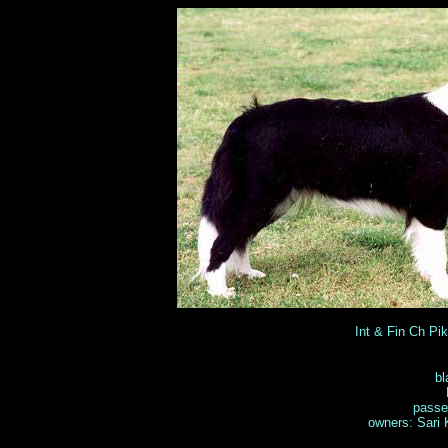
Int & Fin Ch P
bl
passe
owners: Sari